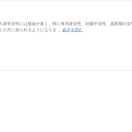
人若年女性には貧血が多く、特に有月経女性、妊娠中女性、成長期の女
鉄
くの方に知られるようになりま …
続きを読む
サ
プ
リ
の
う
ま
い
使
い
方