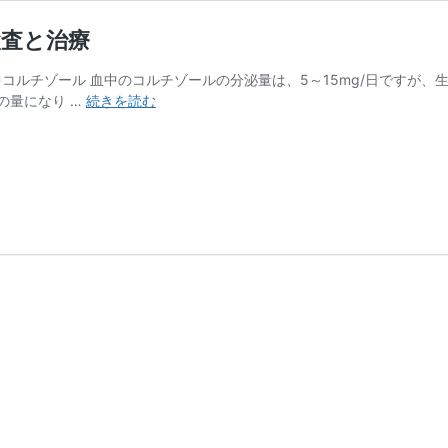
検査と治療
 血中コルチゾール 血中のコルチゾールの分泌量は、5～15mg/日です
HPA
の量になり …
続きを読む
軸
機
能
異
常
（い
わ
ゆ
る
副
腎
疲
労）
の
検
査