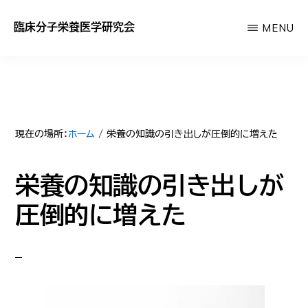
Skip
臨床分子栄養医学研究会
MENU
to
あ
main
な
content
た
の
サ
現在の場所：
ホーム
/
栄養の知識の引き出しが圧倒的に増えた
プ
栄養の知識の引き出しが
リ
が
圧倒的に増えた
効
か
な
い