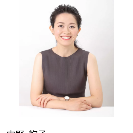
理
由
教
え
ま
す