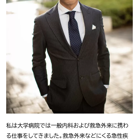
理
由
教
え
ま
す
私は大学病院では一般内科および救急外来に携わ
る仕事をしてきました。救急外来などにくる急性疾