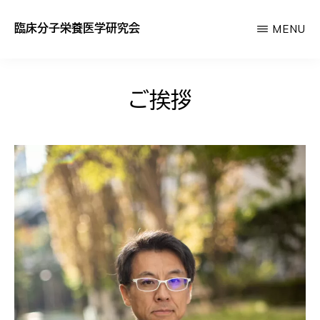
Skip
臨床分子栄養医学研究会
MENU
to
あ
main
な
content
た
ご挨拶
の
サ
プ
リ
が
効
か
な
い