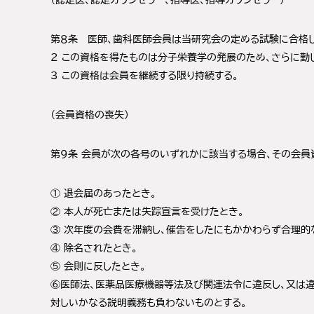
（認定医、認定カウンセラー、指導医、指導カウンセラー）
第８条 医師、歯科医師会員は当研究会の定める試験に合格し
2 この資格を得たものは分子栄養学の発展のため、さらに勤
3 この資格は会員を継続する限り持続する。
（会員資格の喪失）
第９条 会員が次の各号のいずれかに該当する場合、その会員
① 退会届のあったとき。
② 本人が死亡または失踪宣言を受けたとき。
③ 次年度の会費を滞納し、催告をしたにもかかわらず合理的
④ 除名されたとき。
⑤ 会則に反したとき。
⑥医師法、医薬品医療機器等法及び関連法令に違反し、又は違
対しいかなる説明義務も負わないものとする。