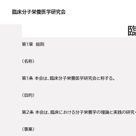
Skip
Skip
臨床分子栄養医学研究会
to
to
あ
primary
main
な
navigation
content
た
第１章 総則
の
サ
（名称）
プ
第１条 本会は、臨床分子栄養医学研究会と称する。
リ
が
（目的）
効
か
第２条 本会は、臨床における分子栄養学の理論と実践の研究
な
い
（事業）