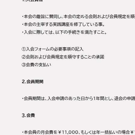
・本会の趣旨に賛同し、本会の定める会則および会員規定を順
・本会の主宰する実践講座を修了している事。
・入会に際しては、以下の手続きを満たすこと。
①入会フォームの必要事項の記入
②会則および会員規定を順守することの承諾
③会費の支払い
２.会員期間
・会員期間は、入会申請のあった日から1年間とし、退会の申
３.会費
・本会員の月会費を￥11,000、もしくは年一括払いの場合￥1