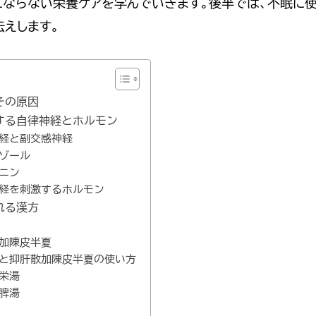
にならない栄養ケアを学んでいきます。後半では、不眠に
伝えします。
その原因
整する自律神経とホルモン
神経と副交感神経
チゾール
トニン
感神経を刺激するホルモン
れる漢方
散加陳皮半夏
肝散と抑肝散加陳皮半夏の使い方
養栄湯
帰脾湯