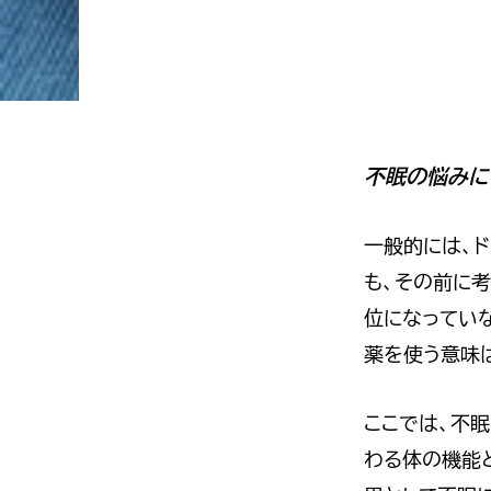
理
由
教
え
ま
不眠の悩みに
す
一般的には、
も、その前に
位になってい
薬を使う意味
ここでは、不
わる体の機能