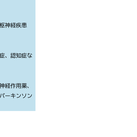
枢神経疾患
症、認知症な
枢神経作用薬、
パーキンソン