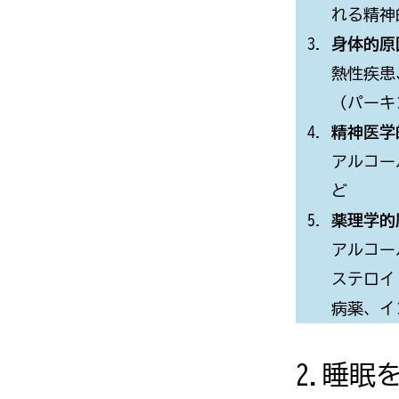
れる精神
身体的原因
熱性疾患
（パーキ
精神医学的
アルコー
ど
薬理学的原因
アルコー
ステロイ
病薬、イ
2.睡眠