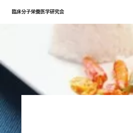
Skip
Skip
臨床分子栄養医学研究会
to
to
あ
primary
main
な
navigation
content
た
の
サ
プ
リ
が
効
か
な
い