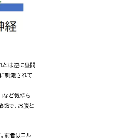
れとは逆に昼間
夜に刺激されて
る」など気持ち
敏感で、お腹と
。前者はコル