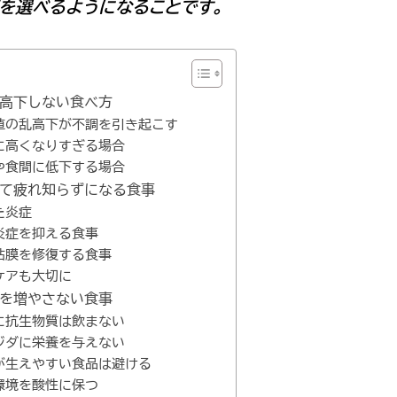
を選べるようになることです。
が乱高下しない食べ方
血糖値の乱高下が不調を引き起こす
後に高くなりすぎる場合
間や食間に低下する場合
えて疲れ知らずになる食事
れた炎症
の炎症を抑える食事
の粘膜を修復する食事
腎ケアも大切に
菌を増やさない食事
易に抗生物質は飲まない
カンジダに栄養を与えない
ビが生えやすい食品は避ける
内環境を酸性に保つ