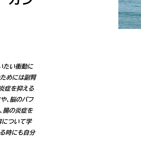
いたい衝動に
のためには副腎
炎症を抑える
や、脳のパフ
、腸の炎症を
容について学
見る時にも自分