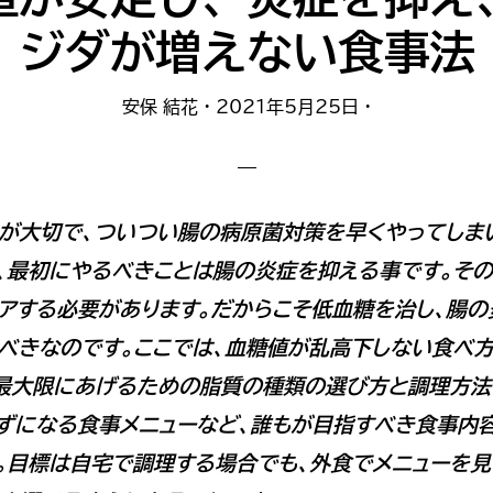
ジダが増えない食事法
安保 結花
·
2021年5月25日
·
が大切で、ついつい腸の病原菌対策を早くやってしま
、最初にやるべきことは腸の炎症を抑える事です。そ
アする必要があります。だからこそ低血糖を治し、腸の
べきなのです。ここでは、血糖値が乱高下しない食べ方
最大限にあげるための脂質の種類の選び方と調理方法
ずになる食事メニューなど、誰もが目指すべき食事内
。目標は自宅で調理する場合でも、外食でメニューを