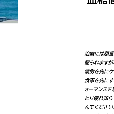
理
由
教
え
ま
す
治療には順番
駆られますが
疲労を先にケ
食事を先にす
ォーマンスを
とり疲れ知ら
んでください