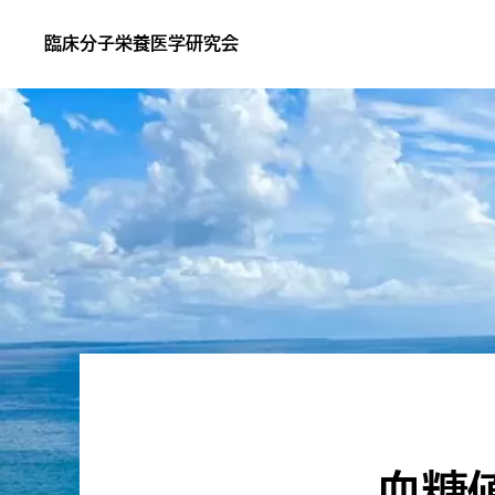
Skip
Skip
臨床分子栄養医学研究会
to
to
あ
primary
main
な
navigation
content
た
の
サ
プ
リ
が
効
か
な
い
血糖