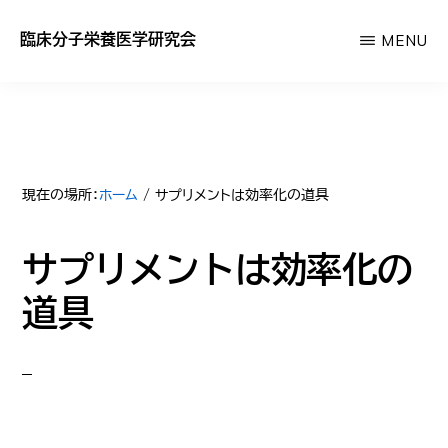
Skip
臨床分子栄養医学研究会
MENU
to
あ
main
な
content
た
の
サ
現在の場所：
ホーム
/
サプリメントは効率化の道具
プ
サプリメントは効率化の
リ
が
道具
効
か
な
い