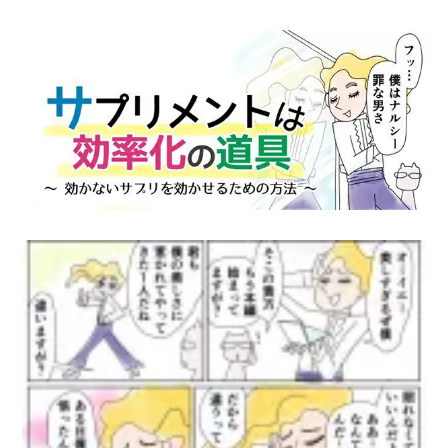
理
由
教
え
ま
す