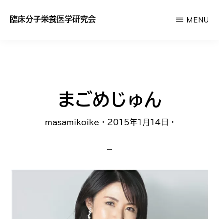
Skip
臨床分子栄養医学研究会
MENU
to
あ
main
な
content
た
の
まごめじゅん
サ
プ
masamikoike
·
2015年1月14日
·
リ
が
効
か
な
い