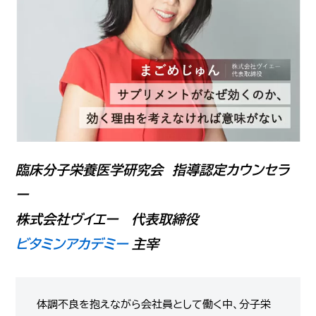
理
由
教
え
ま
す
臨床分子栄養医学研究会 指導認定カウンセラ
ー
株式会社ヴイエー 代表取締役
ビタミンアカデミー
主宰
体調不良を抱えながら会社員として働く中、分子栄