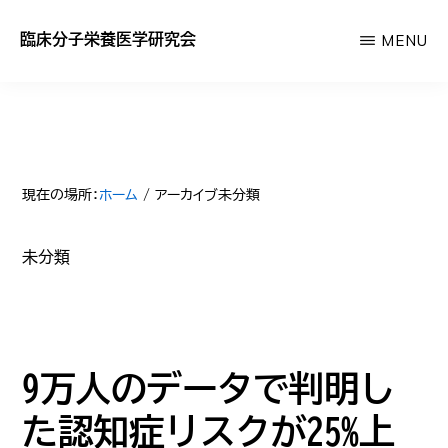
Skip
臨床分子栄養医学研究会
MENU
to
あ
main
な
content
た
の
サ
現在の場所：
ホーム
/
アーカイブ未分類
プ
未分類
リ
が
効
か
9万人のデータで判明し
な
た認知症リスクが25%上
い