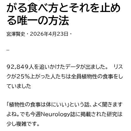
理
がる食べ方とそれを止め
由
る唯一の方法
教
え
宮澤賢史
·
2026年4月23日
·
ま
す
92,849人を追いかけたデータが出ました。 リス
クが25%上がった人たちは全員植物性の食事をし
ていました
「植物性の食事は体にいい」という話、よく聞きます
よね。でも今週Neurology誌に掲載された研究は
少し複雑です。