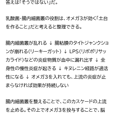
答えは「そうではない」だ。
乳酸菌・腸内細菌叢の役割は、オメガ3が効く「土台
を作ること」だと考えると整理できる。
腸内細菌叢が乱れる ↓ 腸粘膜のタイトジャンクショ
ンが崩れる（リーキーガット） ↓ LPS（リポポリサッ
カライド）などの炎症物質が血中に漏れ出す ↓ 全
身性の慢性炎症が起きる ↓ キヌレニン経路が過活
性になる ↓ オメガ3を入れても、上流の炎症が止
まらなければ効果が持続しない
Copyright © 2026 臨床分子栄養医学研究会
プライバシーポリシー
会員規約および会員規定
利用規約
特定商取引法に基づく表記
腸内細菌叢を整えることで、このカスケードの上流
を止める。その上でオメガ3を投与することで、脳