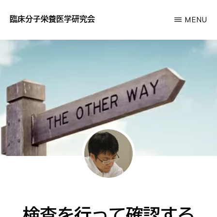
Skip
臨床分子栄養医学研究会
MENU
to
あ
main
な
content
た
の
サ
プ
リ
が
効
か
な
い
検査を行って確認する