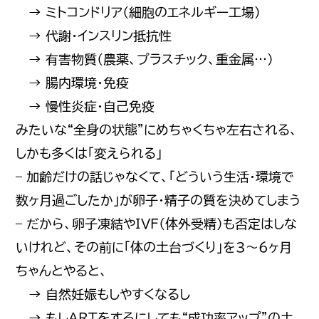
→ ミトコンドリア（細胞のエネルギー工場）
→ 代謝・インスリン抵抗性
→ 有害物質（農薬、プラスチック、重金属…）
→ 腸内環境・免疫
→ 慢性炎症・自己免疫
みたいな“全身の状態”にめちゃくちゃ左右される、
しかも多くは「変えられる」
– 加齢だけの話じゃなくて、「どういう生活・環境で
数ヶ月過ごしたか」が卵子・精子の質を決めてしまう
– だから、卵子凍結やIVF（体外受精）も否定はしな
いけれど、その前に「体の土台づくり」を3〜6ヶ月
ちゃんとやると、
→ 自然妊娠もしやすくなるし
→ もしARTをするにしても“成功率アップ”の土