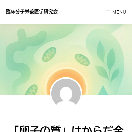
Skip
臨床分子栄養医学研究会
MENU
to
あ
main
な
content
た
の
サ
プ
リ
が
効
か
な
い
「卵子の質」はからだ全