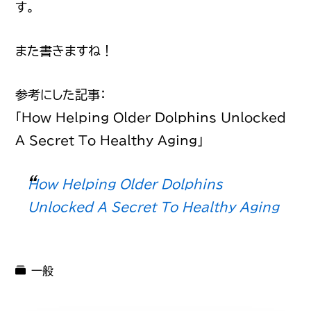
す。
また書きますね！
参考にした記事：
「How Helping Older Dolphins Unlocked
A Secret To Healthy Aging」
How Helping Older Dolphins
Unlocked A Secret To Healthy Aging
一般