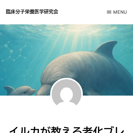
Skip
臨床分子栄養医学研究会
MENU
to
あ
main
な
content
た
の
サ
プ
リ
が
効
か
な
い
イルカが教える老化ブレ