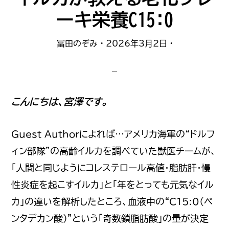
理
ーキ栄養C15:0
由
教
冨田のぞみ
·
2026年3月2日
·
え
ま
す
こんにちは、宮澤です。
Guest Authorによれば…アメリカ海軍の“ドルフ
ィン部隊”の高齢イルカを調べていた獣医チームが、
「人間と同じようにコレステロール高値・脂肪肝・慢
性炎症を起こすイルカ」と「年をとっても元気なイル
カ」の違いを解析したところ、血液中の“C15:0（ペ
ンタデカン酸）”という「奇数鎖脂肪酸」の量が決定