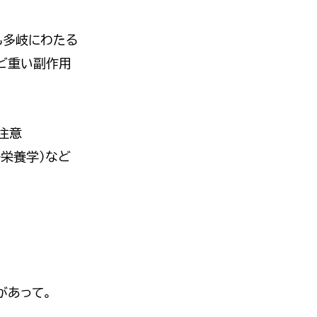
も多岐にわたる
など重い副作用
注意
子栄養学）など
があって。