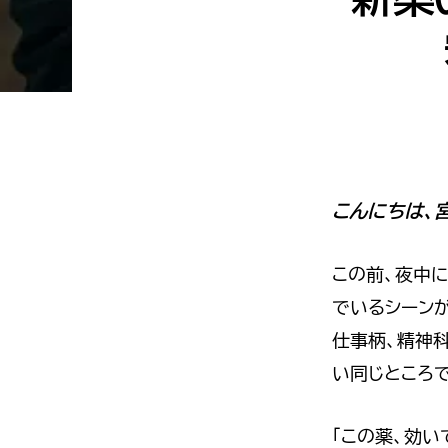
理
由
教
え
ま
す
こんにちは、
この前、夜中
でいるシーン
仕事柄、精神
い同じところ
「この薬、効い