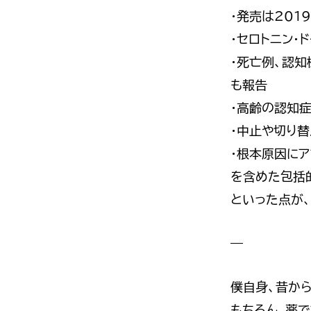
・発売は201
・セロトニン・
・死亡例、認
も報告
・高齢の認知
・中止や切り替
・根本原因にア
を含めた包括
といった点が
—
僕自身、昔か
もちろん、薬