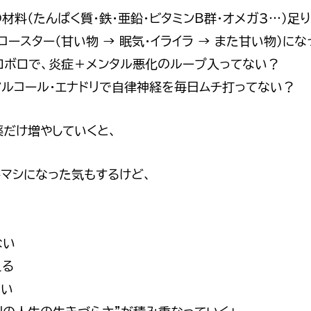
の材料（たんぱく質・鉄・亜鉛・ビタミンB群・オメガ3…）足
トコースター（甘い物 → 眠気・イライラ → また甘い物）に
ボロボロで、炎症＋メンタル悪化のループ入ってない？
・アルコール・エナドリで自律神経を毎日ムチ打ってない？
薬だけ増やしていくと、
しマシになった気もするけど、
ない
える
ない