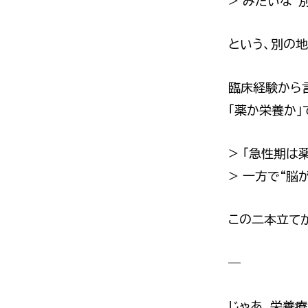
> みたいな“
という、別の
臨床経験から
「薬か栄養か」
> 「急性期は
> 一方で“脳
この二本立て
—
じゃあ、栄養