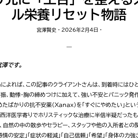
ル栄養リセット物語
宮澤賢史
·
2026年2月4日
·
宮澤です。
amによれば、この記事のクライアントさんは、到着時には
不振、動悸・胸の締めつけに加えて、強い不安とパニック発
たばかりの抗不安薬（Xanax）を「すぐにやめたい」と
は西洋医学寄りでホリスティックな治療に半信半疑だったも
養、自然の中の散歩やセラピー、スタッフや他の入所者との
感情の安定」「症状の軽減」「自己信頼」「希望」「身体の力強