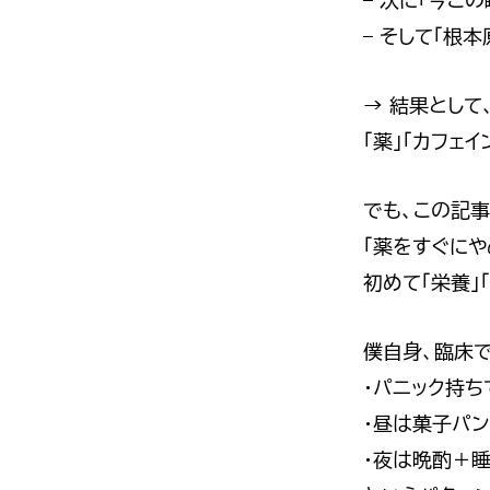
– 次に「今こ
– そして「根
→ 結果として
「薬」「カフェ
でも、この記事
「薬をすぐにや
初めて「栄養」
僕自身、臨床
・パニック持ち
・昼は菓子パ
・夜は晩酌＋